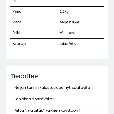
Pituus
Paino
1,1kg
Viehe
Mepsin lippa
Paikka
Vääräkoski
Kalastaja
Taina Arho
Tiedotteet
Neljän tunnin kalastuslupa nyt saatavilla
Lahjakortti ystävälle ?
Aitta ”majoitus” kaikkien käyttöön !