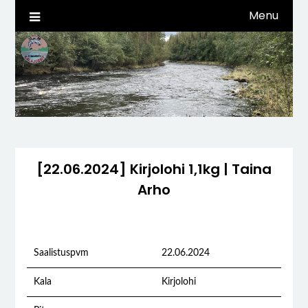
Skip
Menu
to
content
[22.06.2024] Kirjolohi 1,1kg | Taina
Arho
Saalistuspvm
22.06.2024
Kala
Kirjolohi